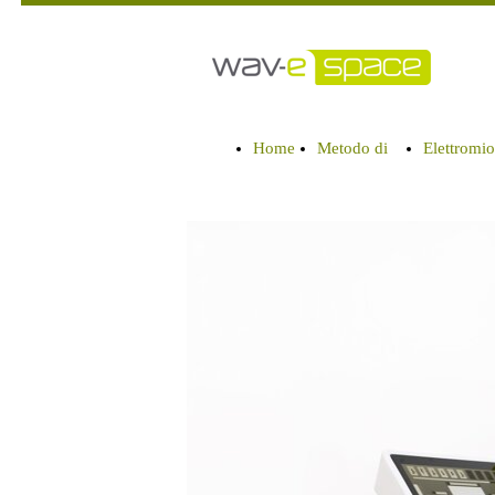
Home
Metodo di
Elettromi
IT
allenamento
(EMS)