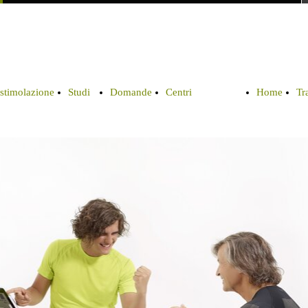
ostimolazione
Studi
Domande
Centri
Home
Tr
Clinici
(FAQ)
Bolzano
DE
Me