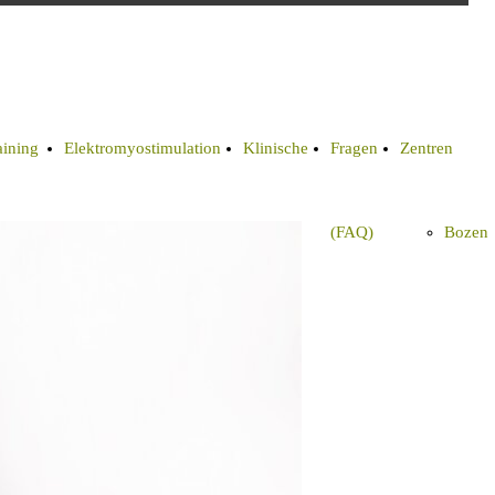
aining
Elektromyostimulation
Klinische
Fragen
Zentren
thode
(EMS)
Studien
(FAQ)
Bozen